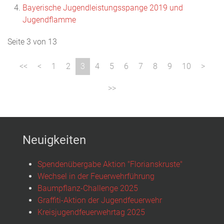
Bayerische Jugendleistungsspange 2019 und
Jugendflamme
Seite 3 von 13
1
2
3
4
5
6
7
8
9
10
Neuigkeiten
Spendenübergabe Aktion "Florianskruste"
Wechsel in der Feuerwehrführung
Baumpflanz-Challenge 2025
Graffiti-Aktion der Jugendfeuerwehr
Kreisjugendfeuerwehrtag 2025