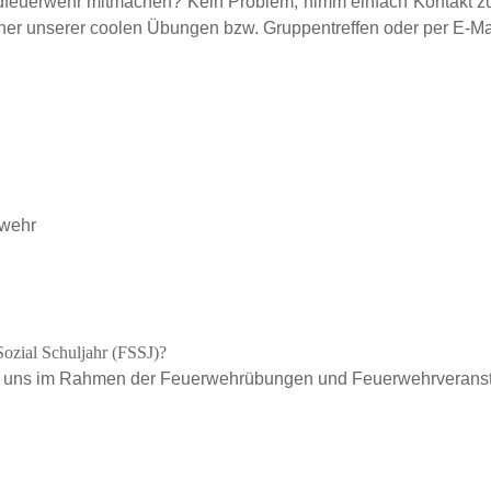
ndfeuerwehr mitmachen? Kein Problem, nimm einfach Kontakt zu
iner unserer coolen Übungen bzw. Gruppentreffen oder per E-Mai
rwehr
Sozial Schuljahr (FSSJ)?
ei uns im Rahmen der Feuerwehrübungen und Feuerwehrveranstal