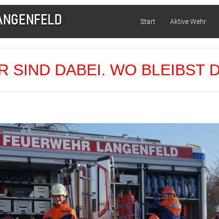
Start
Aktive Wehr
R SIND DABEI. WO BLEIBST 