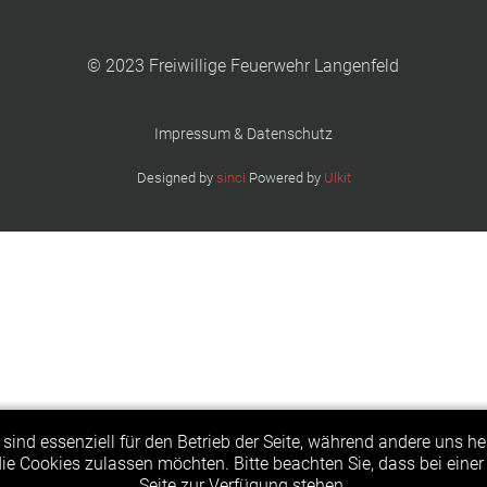
© 2023 Freiwillige Feuerwehr Langenfeld
Impressum & Datenschutz
Designed by
sinci
Powered by
Ulkit
sind essenziell für den Betrieb der Seite, während andere uns h
 die Cookies zulassen möchten. Bitte beachten Sie, dass bei eine
Seite zur Verfügung stehen.