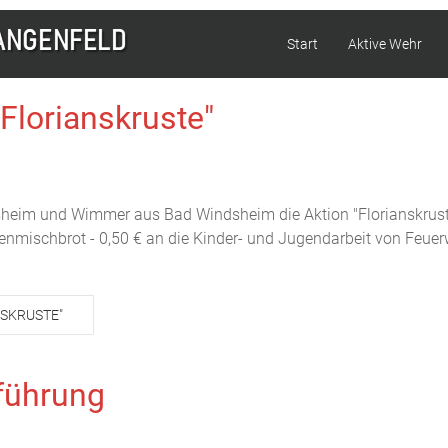
Start
Aktive Wehr
Florianskruste"
sheim und Wimmer aus Bad Windsheim die Aktion "Florianskruste
genmischbrot - 0,50 € an die Kinder- und Jugendarbeit von Feuer
NSKRUSTE"
führung