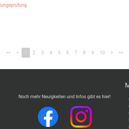
tungsprüfung
1
2
3
4
5
6
7
8
9
10
M
Noch mehr Neuigkeiten und Infos gibt es hier!