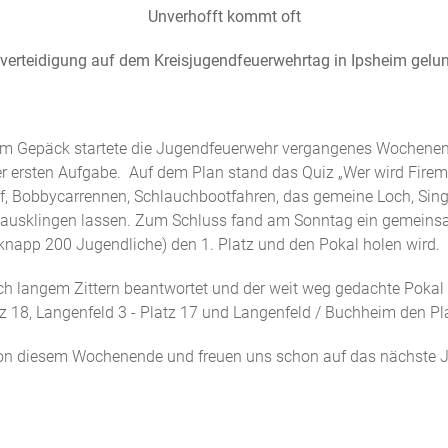
Unverhofft kommt oft
lverteidigung auf dem Kreisjugendfeuerwehrtag in Ipsheim gelu
ß im Gepäck startete die Jugendfeuerwehr vergangenes Wochen
der ersten Aufgabe. Auf dem Plan stand das Quiz „Wer wird Firem
auf, Bobbycarrennen, Schlauchbootfahren, das gemeine Loch, Si
r ausklingen lassen. Zum Schluss fand am Sonntag ein gemeinsa
knapp 200 Jugendliche) den 1. Platz und den Pokal holen wird.
h langem Zittern beantwortet und der weit weg gedachte Pokal
z 18, Langenfeld 3 - Platz 17 und Langenfeld / Buchheim den Pl
 von diesem Wochenende und freuen uns schon auf das nächste J