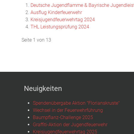
Deutsche Jugendflamme & Bayrische Jugendleis
Ausflug Kinderfeuerwehr
Kreisjugendfeuerwehrtag 2024
THL Leistungsprüfung 2024
Seite 1 von 13
Neuigkeiten
Spendenübergabe Aktion "Florianskruste"
Wechsel in der Feuerwehrführung
Baumpflanz-Challenge 2025
Graffiti-Aktion der Jugendfeuerwehr
Kreisjugendfeuerwehrtag 2025