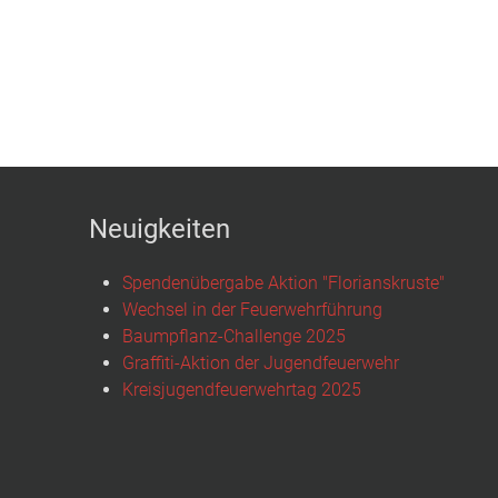
Neuigkeiten
Spendenübergabe Aktion "Florianskruste"
Wechsel in der Feuerwehrführung
Baumpflanz-Challenge 2025
Graffiti-Aktion der Jugendfeuerwehr
Kreisjugendfeuerwehrtag 2025