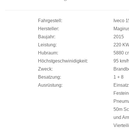
Fahrgestell:
Iveco 1
Hersteller:
Magiru
Baujahr:
2015
Leistung:
220 KW
Hubraum:
5880 c
Höchstgeschwinidigkeit:
95 km/
Zweck:
Brandbe
Besatzung:
1 + 8
Ausrüstung:
Einsatz
Festein
Pneumat
50m Sc
und Ar
Viertei