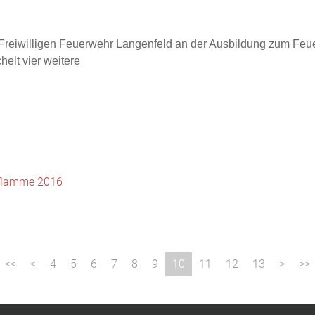
Freiwilligen Feuerwehr Langenfeld an der Ausbildung zum Feuer
helt vier weitere
dflamme 2016
4
5
6
7
8
9
10
11
12
13