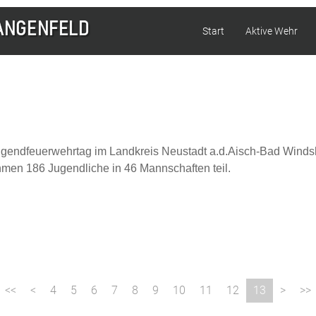
Start
Aktive Wehr
ugendfeuerwehrtag im Landkreis Neustadt a.d.Aisch-Bad Windshe
men 186 Jugendliche in 46 Mannschaften teil.
4
5
6
7
8
9
10
11
12
13