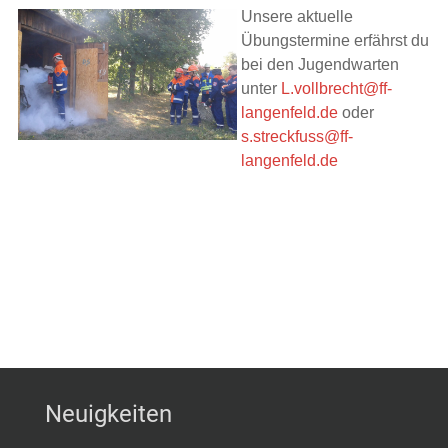
Unsere aktuelle
Übungstermine erfährst du
bei den Jugendwarten
unter
L.vollbrecht@ff-
langenfeld.de
oder
s.streckfuss@ff-
langenfeld.de
Neuigkeiten