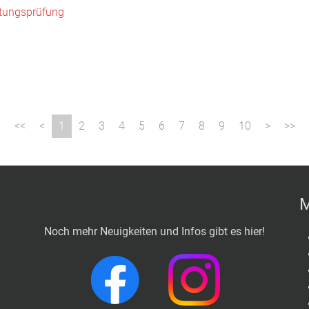
tungsprüfung
1
2
3
4
5
6
7
8
9
10
M
Noch mehr Neuigkeiten und Infos gibt es hier!