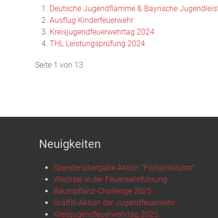
Deutsche Jugendflamme & Bayrische Jugendleis
Ausflug Kinderfeuerwehr
Kreisjugendfeuerwehrtag 2024
THL Leistungsprüfung 2024
Seite 1 von 13
Neuigkeiten
Spendenübergabe Aktion "Florianskruste"
Wechsel in der Feuerwehrführung
Baumpflanz-Challenge 2025
Graffiti-Aktion der Jugendfeuerwehr
Kreisjugendfeuerwehrtag 2025