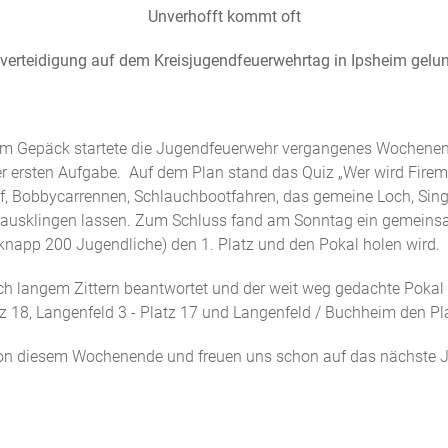
Unverhofft kommt oft
lverteidigung auf dem Kreisjugendfeuerwehrtag in Ipsheim gelu
ß im Gepäck startete die Jugendfeuerwehr vergangenes Wochen
der ersten Aufgabe. Auf dem Plan stand das Quiz „Wer wird Firem
auf, Bobbycarrennen, Schlauchbootfahren, das gemeine Loch, Si
r ausklingen lassen. Zum Schluss fand am Sonntag ein gemeinsa
knapp 200 Jugendliche) den 1. Platz und den Pokal holen wird.
h langem Zittern beantwortet und der weit weg gedachte Pokal
z 18, Langenfeld 3 - Platz 17 und Langenfeld / Buchheim den Pl
 von diesem Wochenende und freuen uns schon auf das nächste J