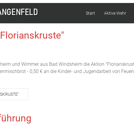
Start
Aktive Wehr
Florianskruste"
sheim und Wimmer aus Bad Windsheim die Aktion "Florianskruste
genmischbrot - 0,50 € an die Kinder- und Jugendarbeit von Feuer
NSKRUSTE"
führung