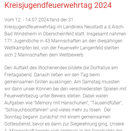
Kreisjugendfeuerwehrtag 2024
Vom 12. - 14.07.2024 fand der 31.
Kreisjugendfeuerwehrtag im Landkreis Neustadt a.d.Aisch-
Bad Windsheim in Oberscheinfeld statt. Insgesamt nahmen
171 Jugendliche in 43 Mannschaften an den diesjährigen
Wettkämpfen teil, von der Feuerwehr Langenfeld stellten
sich 2 Mannschaften dem Wettbewerb.
Den Auftakt des Wochenendes bildete die Dorfrallye am
Freitagabend. Danach ließen wir den Tag beim
gemeinsamen Grillen ausklingen. Am Samstag mussten
wir dann unser Können bei den verschiedensten Spielen mit
Feuerwehrbezug unter Beweis stellen. Dabei waren
Aufgaben wie "Memory mit Hanschuhen", "Tausendfüßer",
"Schlauchbootfahren" und vieles mehr zu lösen. Der
Sonntag begann zunächst mit einem gemeinsamen
Gottesdienst, bevor es dann zur Siegerehrung ging. Unsere
1. Mannschaft konnte sich erstmals in der Geschichte der