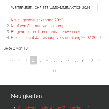
WEITERLESEN: CHRISTBAUMSAMMELAKTION 2024
Kreisjugendfeuerwehrtag 2022
Kauf von Schmutzwasserpumpen
Bürgerinfo zum Kommandantenwechsel
Pressebericht Jahreshauptversammlung 28.02.2020
Seite 2 von 13
1
2
3
4
5
6
7
8
9
10
Neuigkeiten
Spendenübergabe Aktion "Florianskruste"