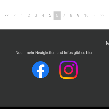
1
2
3
4
5
6
7
8
9
10
M
Noch mehr Neuigkeiten und Infos gibt es hier!