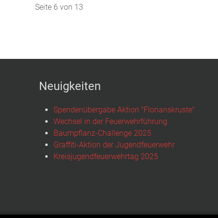
Seite 6 von 13
Neuigkeiten
Spendenübergabe Aktion "Florianskruste"
Wechsel in der Feuerwehrführung
Baumpflanz-Challenge 2025
Graffiti-Aktion der Jugendfeuerwehr
Kreisjugendfeuerwehrtag 2025