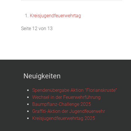
Kreisjugendfeuerwehrtag
Seite 12 von 13
Neuigkeiten
Spendenübergabe Aktion "Florianskruste"
Wechsel in der Feuerwehrführung
Baumpflanz-Challenge 2025
Graffiti-Aktion der Jugendfeuerwehr
Kreisjugendfeuerwehrtag 2025