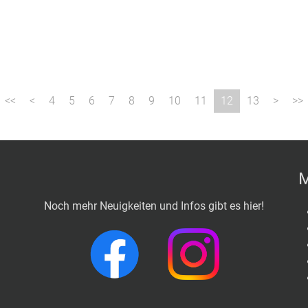
4
5
6
7
8
9
10
11
12
13
M
Noch mehr Neuigkeiten und Infos gibt es hier!