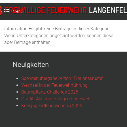
Menu
Information
Es gibt keine Beiträge in dieser Kategorie.
Wenn Unterkategorien angezeigt werden, können diese
aber Beiträge enthalten.
Neuigkeiten
Spendenübergabe Aktion "Florianskruste"
Wechsel in der Feuerwehrführung
Baumpflanz-Challenge 2025
Graffiti-Aktion der Jugendfeuerwehr
Kreisjugendfeuerwehrtag 2025