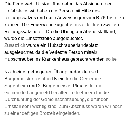
Die Feuerwehr Ullstadt übernahm das Absichern der
Unfallstelle, wir haben die Person mit Hilfe des
R
e
ttungs
s
atzes und nach Anweisungen vom BRK befreien
können. Die Feuerwehr Sugenheim stellte ihren zweiten
Rettungssatz bereit.
Da die Übung am Abend stattfand,
wurde die Einsatzstelle ausgeleuchtet.
Zusätzlich
wurde ein Hubschrauberla
n
deplatz
ausgeleuchtet, da die Verletzte Person mittel
s
Hubschrauber ins Krankenhaus gebracht werden
sollte
.
Nach einer gelungen
en
Übung bedankten sich
B
ürgermeister Reinhold
Klein
für die Gemeinde
Sugenheim
und 2. B
ürgermeister
Pfeuffer
für die
Gemeinde Langenfeld
bei allen Teilnehmern für die
Durchführung der Gemeinschaftsübung, die für den
Ernstfall sehr wichtig sind. Zum Abschluss waren wir noch
zu einer deftigen Brotzeit eingeladen.