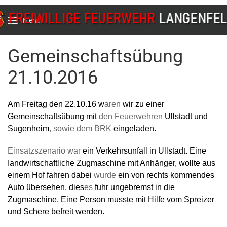
Menu
Gemeinschaftsübung
21.10.2016
Am Freitag den 22.10.16 w
aren
wir zu einer
Gemeinschaftsübung mit
den Feuerwehren
Ullstadt und
Sugenheim
, sowie dem BRK
eingeladen.
Einsatzszenario war
ein Verkehrsunfall in Ullstadt.
Eine
l
andwirtschaftliche Zugmaschine mit Anhänger, wollte aus
einem Hof fahren dabei
wurde
ein von rechts kommendes
Auto übersehen, dies
es
fuhr ungebremst in die
Zugmaschine. Eine Person musste mit Hilfe vom Spreizer
und Schere befreit werden.