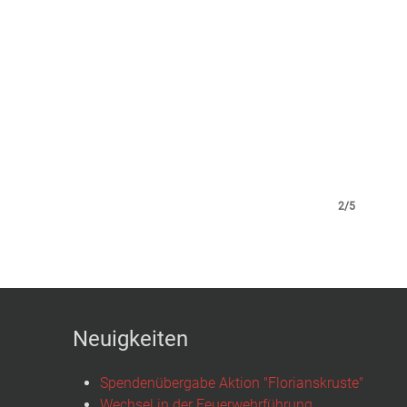
2/5
Neuigkeiten
Spendenübergabe Aktion "Florianskruste"
Wechsel in der Feuerwehrführung